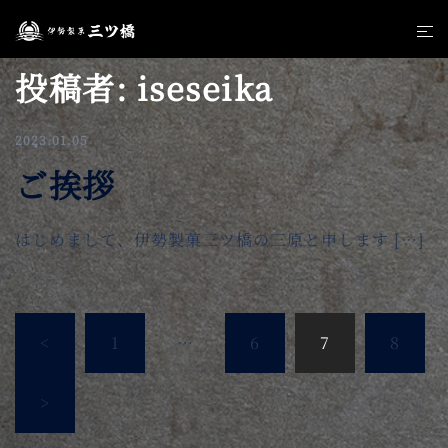
コ
ト
ン
グ
テ
投稿者:
iseseika
ル
ン
メ
ツ
ニ
へ
2023.01.05
ュ
ス
ご挨拶
ー
キ
ッ
はじめまして、伊勢製菓三ツ橋の三原と申します […]
プ
投
<
1
…
6
7
8
稿
の
>
ペ
ー