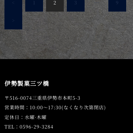
投
<
1
2
3
…
9
稿
の
>
ペ
ー
ジ
送
り
伊勢製菓三ツ橋
〒516-0074三重県伊勢市本町5-3
営業時間：10:00～17:30(なくなり次第閉店)
定休日：水曜·木曜
TEL：0596-29-3284