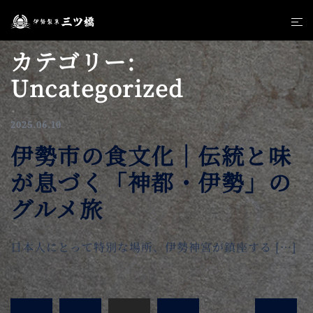
コ
ト
ン
グ
テ
カテゴリー:
ル
ン
メ
Uncategorized
ツ
ニ
へ
ュ
ス
2025.06.10
ー
キ
伊勢市の食文化｜伝統と味
ッ
プ
が息づく「神都・伊勢」の
グルメ旅
日本人にとって特別な場所、伊勢神宮が鎮座する […]