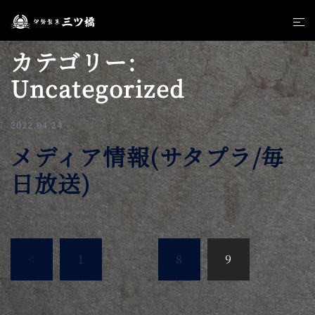
コ
ト
ン
グ
テ
カテゴリー:
ル
ン
メ
Uncategorized
ツ
ニ
へ
ュ
ス
2022.04.24
ー
キ
メディア情報(サタプラ/毎
ッ
プ
日放送)
投
<
1
…
8
9
稿
の
ペ